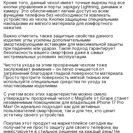
Кроме того, данный чехол имеет точные вырезы под все
кнопки управления и порты: зарядку Lightning, динамик и
камеру. Это обеспечивает легкий доступ ко всем
функциям телефона без необходимости извлекать
устройство из чехла. Кнопки защищены специальными
накладками из мягкого материала для комфортного
нажатия.
Важно отметить также защитные свойства данного
изделия: углы усилены дополнительными
амортизирующими вставками для максимальной защиты
при падениях или ударах. Такой подход гарантирует
безопасность вашего смартфона даже в самых
экстремальных условиях эксплуатации.
Чистота ухода за этим прозрачным чехлом тоже
заслуживает внимания – он легко очищается от
загрязнений благодаря гладкой поверхности материала.
Просто протрите поверхность мягкой тканью или
используйте специальные средства по уходу за
пластиковыми изделиями.
С учетом всех этих характеристик можно смело
утверждать: прозрачный чехол с MagSafe от iGrape станет
незаменимым помощником для владельцев iPhone 17 Pro
Max! Он идеально подходит как для активных
пользователей смартфонов, так и для тех, кто ценит
эстетику своего устройства.
Покупая этот продукт на маркетплейсе сегодня вы
получаете не просто защиту для своего телефона; вы
инвестируете в стильное решение на каждый день! Не