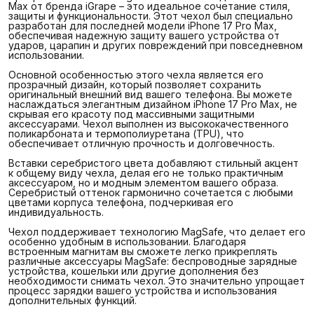
Max от бренда iGrape – это идеальное сочетание стиля,
защиты и функциональности. Этот чехол был специально
разработан для последней модели iPhone 17 Pro Max,
обеспечивая надежную защиту вашего устройства от
ударов, царапин и других повреждений при повседневном
использовании.
Основной особенностью этого чехла является его
прозрачный дизайн, который позволяет сохранить
оригинальный внешний вид вашего телефона. Вы можете
наслаждаться элегантным дизайном iPhone 17 Pro Max, не
скрывая его красоту под массивными защитными
аксессуарами. Чехол выполнен из высококачественного
поликарбоната и термополиуретана (TPU), что
обеспечивает отличную прочность и долговечность.
Вставки серебристого цвета добавляют стильный акцент
к общему виду чехла, делая его не только практичным
аксессуаром, но и модным элементом вашего образа.
Серебристый оттенок гармонично сочетается с любыми
цветами корпуса телефона, подчеркивая его
индивидуальность.
Чехол поддерживает технологию MagSafe, что делает его
особенно удобным в использовании. Благодаря
встроенным магнитам вы сможете легко прикреплять
различные аксессуары MagSafe: беспроводные зарядные
устройства, кошельки или другие дополнения без
необходимости снимать чехол. Это значительно упрощает
процесс зарядки вашего устройства и использования
дополнительных функций.