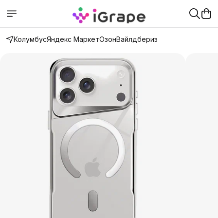
Колумбус
Яндекс Маркет
Озон
Вайлдбериз