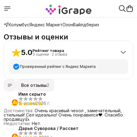
Колумбус
Яндекс Маркет
Озон
Вайлдбериз
Отзывы и оценки
5.0
Рейтинг товара
3
оценки
·
2
отзыва
Проверенный рейтинг с Яндекс Маркета
5
звёзд
3
Все отзывы
2
4
звезды
0
Имя скрыто
3
звезды
0
15 июня 2026 г.
2
звезды
0
Достоинства
:
Очень красивый чехол , замечательный,
1
звезда
0
стильный! Сел идеально! Очень понравился❤️. Спасибо
продавцу👍.
Недостатки
:
Нет.
Дарья Суворова / Рассвет