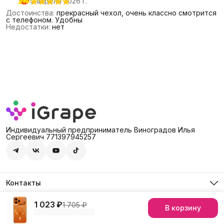
9 апреля 2026 г.
Достоинства
:
прекрасный чехол, очень классно смотрится
с телефоном. Удобны
Недостатки
:
нет
Индивидуальный предприниматель Виноградов Илья
Сергеевич 771397945257
Контакты
Адрес
Россия, 127474, Москва, г. Москва, ул. Дмитровское шоссе,
1 023 ₽
1 705 ₽
В корзину
© iGrape Group 2026
Оплата
Доставка
Правила возврата
Рекви
д. 60А
Телефон
8 (903) 290-03-88