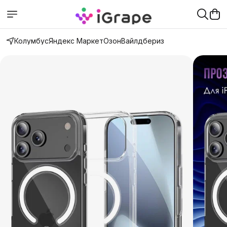
Колумбус
Яндекс Маркет
Озон
Вайлдбериз