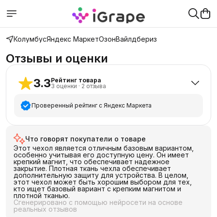
Колумбус
Яндекс Маркет
Озон
Вайлдбериз
Отзывы и оценки
3.3
Рейтинг товара
3
оценки
·
2
отзыва
Проверенный рейтинг с Яндекс Маркета
5
звёзд
1
Что говорят покупатели о товаре
4
звезды
1
Этот чехол является отличным базовым вариантом,
3
звезды
0
особенно учитывая его доступную цену. Он имеет
крепкий магнит, что обеспечивает надежное
2
звезды
0
закрытие. Плотная ткань чехла обеспечивает
дополнительную защиту для устройства. В целом,
1
звезда
1
этот чехол может быть хорошим выбором для тех,
кто ищет базовый вариант с крепким магнитом и
плотной тканью.
Сгенерировано с помощью нейросети на основе
реальных отзывов