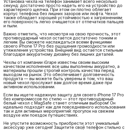
Установка чехла на телефон занимает всего несколько
секунд: достаточно просто надеть его на устройство до
характерного щелчка. При этом он плотно облегает
корпус телефона без лишних зазоров или люфта. Чехол
также обладает хорошей устойчивостью к загрязнениям;
его поверхность легко очищается от отпечатков пальцев
и пыли.
Важно отметить, что несмотря на свою прочность, этот
противоударный чехол остается достаточно тонким и
легким. Вы сможете наслаждаться всеми функциями
своего iPhone 17 Pro без ощущения громоздкости или
утяжеления устройства. Внешний вид остаётся стильным
благодаря аккуратному дизайну без лишних деталей.
Чехлы от компании iGrape известны своим высоким
качеством исполнения: все швы выполнены аккуратно, а
материалы прошли строгий контроль качества перед
выходом на рынок. Это обеспечивает долговечность
продукта — вы можете быть уверены в том, что ваш
новый чехол прослужит вам долгое время даже при
активном использовании.
Если вы ищете надежную защиту для своего iPhone 17 Pro
без компромиссов по стилю — этот противоударный
белый чехол с MagSafe станет отличным выбором! Он
идеально подходит как для повседневного использования
так и для активных мероприятий: прогулок на свежем
воздухе или поездок путешествиях.
Не упустите возможность приобрести этот уникальный
аксессуар уже сегодня! Защитите свой телефон стильно с