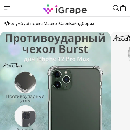
Колумбус
Яндекс Маркет
Озон
Вайлдбериз