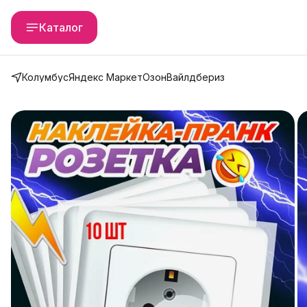
Каталог
Колумбус
Яндекс Маркет
Озон
Вайлдбериз