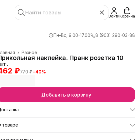
Войти
Корзина
Пн-Вс, 9.00-17.00
8 (903) 290-03-88
лавная
›
Разное
Прикольная наклейка. Пранк розетка 10
шт.
462 ₽
770 ₽
−
40
%
Добавить в корзину
Доставка
О товаре
рикольная наклейка "Пранк розетка" от iGrape - это не