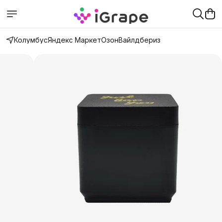
Колумбус
Яндекс Маркет
Озон
Вайлдбериз