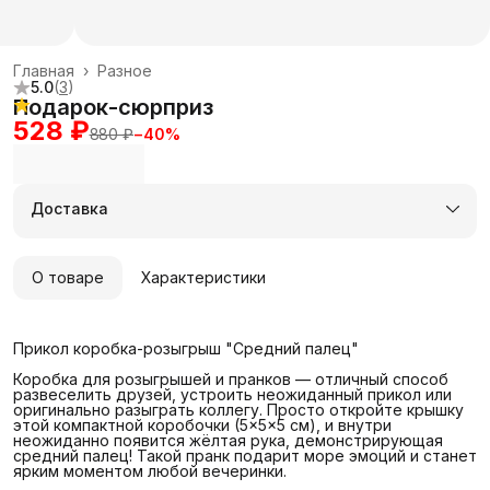
Главная
›
Разное
5.0
(
3
)
Подарок-сюрприз
528 ₽
880 ₽
−
40
%
Доставка
О товаре
Характеристики
Прикол коробка-розыгрыш "Средний палец"
Коробка для розыгрышей и пранков — отличный способ
развеселить друзей, устроить неожиданный прикол или
оригинально разыграть коллегу. Просто откройте крышку
этой компактной коробочки (5×5×5 см), и внутри
неожиданно появится жёлтая рука, демонстрирующая
средний палец! Такой пранк подарит море эмоций и станет
ярким моментом любой вечеринки.