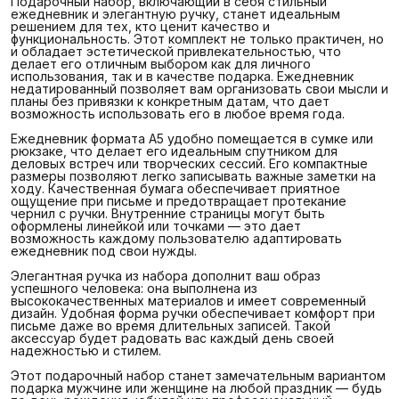
Подарочный набор, включающий в себя стильный
ежедневник и элегантную ручку, станет идеальным
решением для тех, кто ценит качество и
функциональность. Этот комплект не только практичен, но
и обладает эстетической привлекательностью, что
делает его отличным выбором как для личного
использования, так и в качестве подарка. Ежедневник
недатированный позволяет вам организовать свои мысли и
планы без привязки к конкретным датам, что дает
возможность использовать его в любое время года.
Ежедневник формата А5 удобно помещается в сумке или
рюкзаке, что делает его идеальным спутником для
деловых встреч или творческих сессий. Его компактные
размеры позволяют легко записывать важные заметки на
ходу. Качественная бумага обеспечивает приятное
ощущение при письме и предотвращает протекание
чернил с ручки. Внутренние страницы могут быть
оформлены линейкой или точками — это дает
возможность каждому пользователю адаптировать
ежедневник под свои нужды.
Элегантная ручка из набора дополнит ваш образ
успешного человека: она выполнена из
высококачественных материалов и имеет современный
дизайн. Удобная форма ручки обеспечивает комфорт при
письме даже во время длительных записей. Такой
аксессуар будет радовать вас каждый день своей
надежностью и стилем.
Этот подарочный набор станет замечательным вариантом
подарка мужчине или женщине на любой праздник — будь