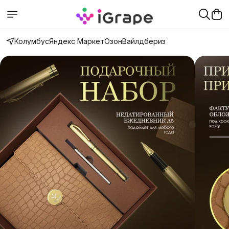
Колумбус
Яндекс Маркет
Озон
Вайлдбериз