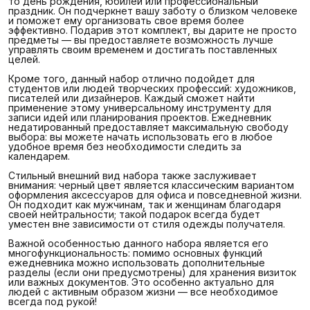
то день рождения, юбилей или профессиональный
праздник. Он подчеркнет вашу заботу о близком человеке
и поможет ему организовать свое время более
эффективно. Подарив этот комплект, вы дарите не просто
предметы — вы предоставляете возможность лучше
управлять своим временем и достигать поставленных
целей.
Кроме того, данный набор отлично подойдет для
студентов или людей творческих профессий: художников,
писателей или дизайнеров. Каждый сможет найти
применение этому универсальному инструменту для
записи идей или планирования проектов. Ежедневник
недатированный предоставляет максимальную свободу
выбора: вы можете начать использовать его в любое
удобное время без необходимости следить за
календарем.
Стильный внешний вид набора также заслуживает
внимания: черный цвет является классическим вариантом
оформления аксессуаров для офиса и повседневной жизни.
Он подходит как мужчинам, так и женщинам благодаря
своей нейтральности; такой подарок всегда будет
уместен вне зависимости от стиля одежды получателя.
Важной особенностью данного набора является его
многофункциональность: помимо основных функций
ежедневника можно использовать дополнительные
разделы (если они предусмотрены) для хранения визиток
или важных документов. Это особенно актуально для
людей с активным образом жизни — все необходимое
всегда под рукой!