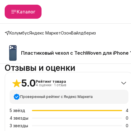
Каталог
Колумбус
Яндекс Маркет
Озон
Вайлдбериз
Пластиковый чехол с TechWoven для iPhone 1
Отзывы и оценки
5.0
Рейтинг товара
4
оценки
·
1
отзыв
Проверенный рейтинг с Яндекс Маркета
5
звёзд
4
4
звезды
0
3
звезды
0