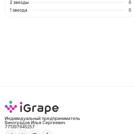
2
звезды
0
1
звезда
0
Индивидуальный предприниматель
Виноградов Илья Сергеевич
771397945257