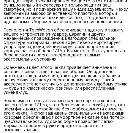
бренда iGrape в ярком оранжевом цвете. Этот стильный и
функциональный аксессуар не только защитит ваш
смартфон, но и подчеркнет вашу индивидуальность. Чехол
выполнен из высококачественного пластика, который
отличается прочностью и легкостью, что делает его
идеальным выбором для повседневного использования.
Технология TechWoven обеспечивает надежную защиту
вашего устройства от ударов, царапин и других
механических повреждений. Благодаря специальной
структуре материала, чехол эффективно амортизирует
удары при падении, минимизируя риск повреждения
корпуса вашего iPhone 17 Pro. Вы можете быть уверены в
безопасности своего телефона даже в самых
экстремальных условиях.
Оранжевый цвет этого чехла привлекает внимание и
создает яркий акцент в вашем образе. Он идеально
подходит как для мужчин, так и для женщин, добавляя
нотку стиля к вашему повседневному наряду. Такой
аксессуар станет отличным дополнением к любому стилю
— будь то классический офисный или расслабленный
уикенд-лук.
Чехол имеет точные вырезы под все порты и кнопки
вашего iPhone 17 Pro, что обеспечивает легкий доступ ко
всем функциям устройства без необходимости снимать
его с чехла. Кнопки защищены специальными накладками,
которые обеспечивают комфортное нажатие без потери
чувствительности. Удобная форма позволяет легко
держать телефон в руке и предотвращает его
выскальзывание.