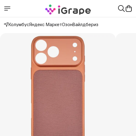
Колумбус
Яндекс Маркет
Озон
Вайлдбериз