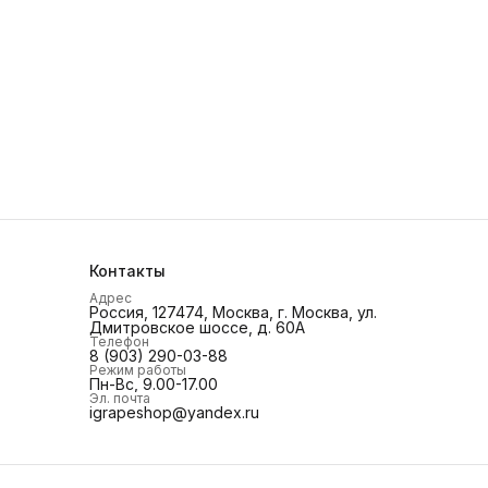
омфортное использование вашего iPhone 16 Pro Max в
юбых условиях.
ыбирая этот пластиковый чехол с перфорацией и MagSafe
ля iPhone 16 Pro Max от iGrape, вы получаете надежную
ащиту в сочетании с элегантным дизайном и передовыми
ехнологиями. Уверенно шагайте в ногу со временем,
аботясь о сохранности своего устройства!
Контакты
Адрес
Россия, 127474, Москва, г. Москва, ул.
Дмитровское шоссе, д. 60А
Телефон
8 (903) 290-03-88
Режим работы
Пн-Вс, 9.00-17.00
Эл. почта
igrapeshop@yandex.ru