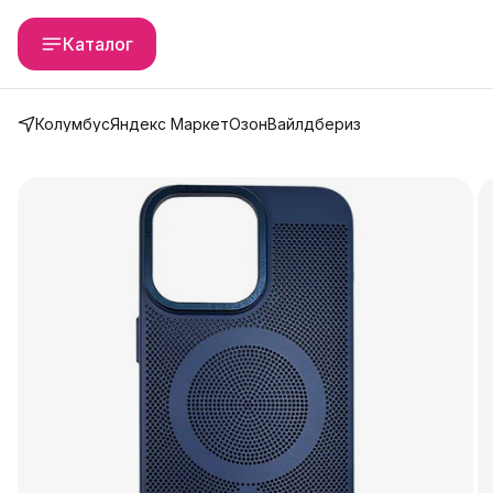
Каталог
Колумбус
Яндекс Маркет
Озон
Вайлдбериз