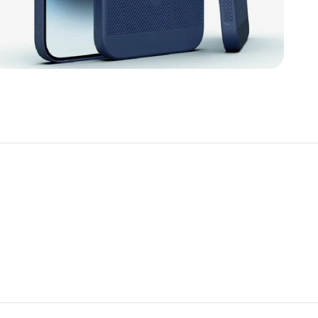
к
л
В
д
з
т
з