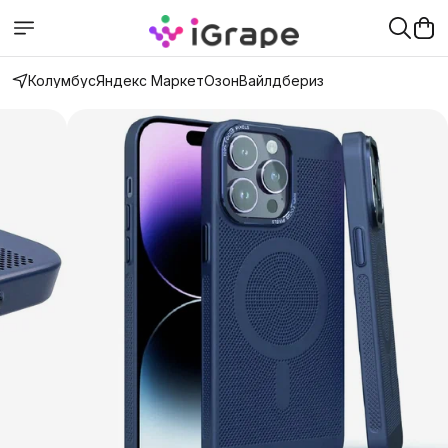
Колумбус
Яндекс Маркет
Озон
Вайлдбериз