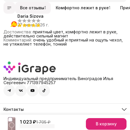
Все отзывы
1
Комфортно лежит в руке
1
При
Daria Sizova
27 июня 2026 г.
Достоинства
:
приятный цвет, комфортно лежит в руке,
действительно сильный магнит
Комментарий
:
очень удобный и приятный на ощупь чехол,
не утяжеляет телефон, тонкий
Индивидуальный предприниматель Виноградов Илья
Сергеевич 771397945257
Контакты
Адрес
Россия, 127474, Москва, г. Москва, ул. Дмитровское шоссе,
1 023 ₽
1 705 ₽
В корзину
© iGrape Group 2026
Оплата
Доставка
Правила возврата
Рекви
д. 60А
Телефон