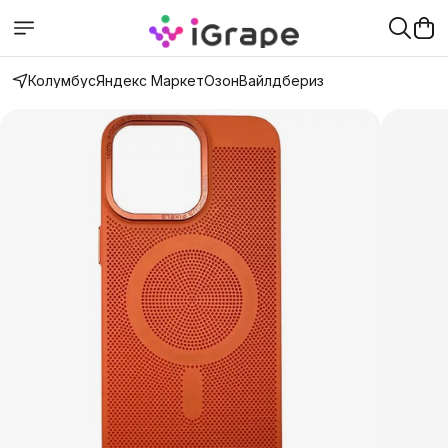
Колумбус
Яндекс Маркет
Озон
Вайлдбериз