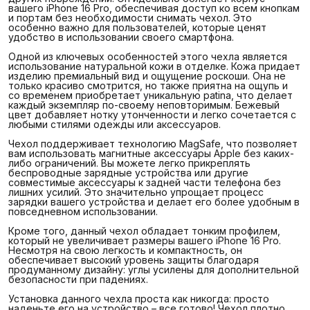
вашего iPhone 16 Pro, обеспечивая доступ ко всем кнопкам
и портам без необходимости снимать чехол. Это
особенно важно для пользователей, которые ценят
удобство в использовании своего смартфона.
Одной из ключевых особенностей этого чехла является
использование натуральной кожи в отделке. Кожа придает
изделию премиальный вид и ощущение роскоши. Она не
только красиво смотрится, но также приятна на ощупь и
со временем приобретает уникальную patina, что делает
каждый экземпляр по-своему неповторимым. Бежевый
цвет добавляет нотку утонченности и легко сочетается с
любыми стилями одежды или аксессуаров.
Чехол поддерживает технологию MagSafe, что позволяет
вам использовать магнитные аксессуары Apple без каких-
либо ограничений. Вы можете легко прикреплять
беспроводные зарядные устройства или другие
совместимые аксессуары к задней части телефона без
лишних усилий. Это значительно упрощает процесс
зарядки вашего устройства и делает его более удобным в
повседневном использовании.
Кроме того, данный чехол обладает тонким профилем,
который не увеличивает размеры вашего iPhone 16 Pro.
Несмотря на свою легкость и компактность, он
обеспечивает высокий уровень защиты благодаря
продуманному дизайну: углы усилены для дополнительной
безопасности при падениях.
Установка данного чехла проста как никогда: просто
наденьте его на устройство – все готово! Чехол плотно