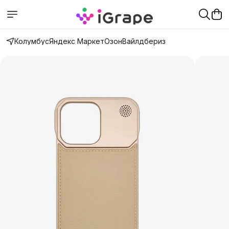
Колумбус
Яндекс Маркет
Озон
Вайлдбериз