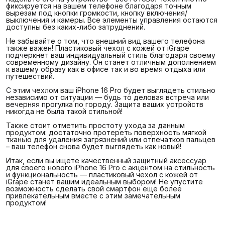
фиксируется на вашем телефоне благодаря точным
вырезам под кнопки громкости, кнопку включения/
выключения и камеры. Все элементы управления остаются
доступны без каких-либо затруднений.
Не забывайте о том, что внешний вид вашего телефона
также важен! Пластиковый чехол с кожей от iGrape
подчеркнет ваш индивидуальный стиль благодаря своему
современному дизайну. Он станет отличным дополнением
к вашему образу как в офисе так и во время отдыха или
путешествий.
С этим чехлом ваш iPhone 16 Pro будет выглядеть стильно
независимо от ситуации — будь то деловая встреча или
вечерняя прогулка по городу. Защита ваших устройств
никогда не была такой стильной!
Также стоит отметить простоту ухода за данным
продуктом: достаточно протереть поверхность мягкой
тканью для удаления загрязнений или отпечатков пальцев
– ваш телефон снова будет выглядеть как новый!
Итак, если вы ищете качественный защитный аксессуар
для своего нового iPhone 16 Pro с акцентом на стильность
и функциональность — пластиковый чехол с кожей от
iGrape станет вашим идеальным выбором! Не упустите
возможность сделать свой смартфон еще более
привлекательным вместе с этим замечательным
продуктом!