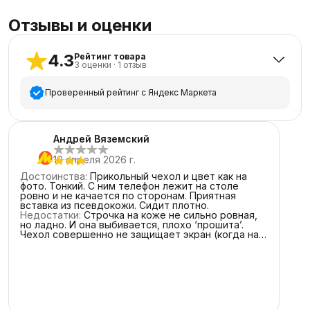
Отзывы и оценки
4.3
Рейтинг товара
3
оценки
·
1
отзыв
Проверенный рейтинг с Яндекс Маркета
5
звёзд
2
Андрей Вяземский
4
звезды
0
10 апреля 2026 г.
3
звезды
1
Достоинства
:
Прикольный чехол и цвет как на
2
звезды
0
фото. Тонкий. С ним телефон лежит на столе
ровно и не качается по сторонам. Приятная
1
звезда
0
вставка из псевдокожи. Сидит плотно.
Недостатки
:
Строчка на коже не сильно ровная,
но ладно. И она выбивается, плохо ‘прошита’.
Чехол совершенно не защищает экран (когда на
нём наклеено защитное стекло). Положил
телефон экраном вниз – и он буквально лежит на
стекле. Главный момент: MagSafe в нормальном
понимании этого слова отсутствует. Вместо него
обычная магнитная пластина. Впервые вижу,
чтобы чехол ‘прилипал’ к любым изделиям из
металла. Соответственно кардхолдер