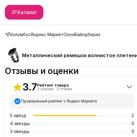
Каталог
Колумбус
Яндекс Маркет
Озон
Вайлдбериз
Металлический ремешок волнистое плетение 
Отзывы и оценки
3.7
Рейтинг товара
3
оценки
·
3
отзыва
Проверенный рейтинг с Яндекс Маркета
5
звёзд
2
4
звезды
0
3
звезды
0