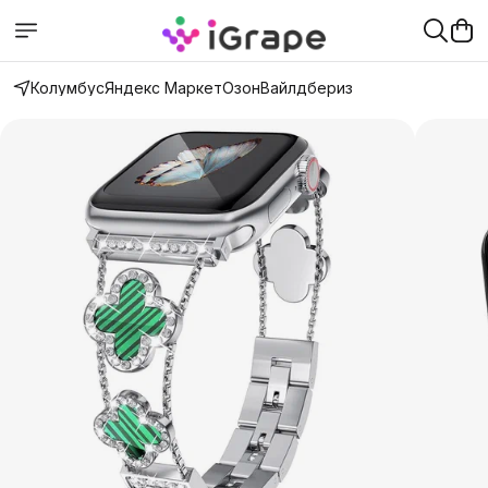
Колумбус
Яндекс Маркет
Озон
Вайлдбериз