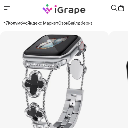
Колумбус
Яндекс Маркет
Озон
Вайлдбериз