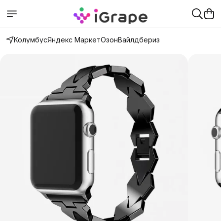
Колумбус
Яндекс Маркет
Озон
Вайлдбериз