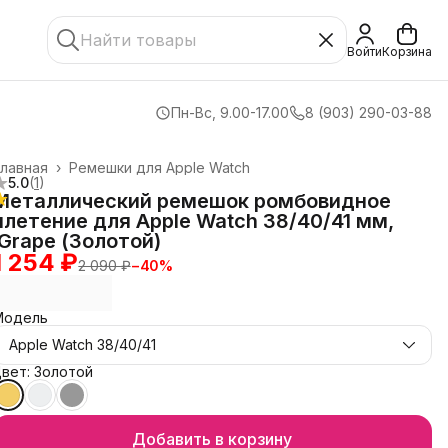
Войти
Корзина
Пн-Вс, 9.00-17.00
8 (903) 290-03-88
лавная
›
Ремешки для Apple Watch
5.0
(
1
)
Металлический ремешок ромбовидное
плетение для Apple Watch 38/40/41 мм,
iGrape (Золотой)
1 254 ₽
2 090 ₽
−
40
%
Модель
Apple Watch 38/40/41
вет: Золотой
Добавить в корзину