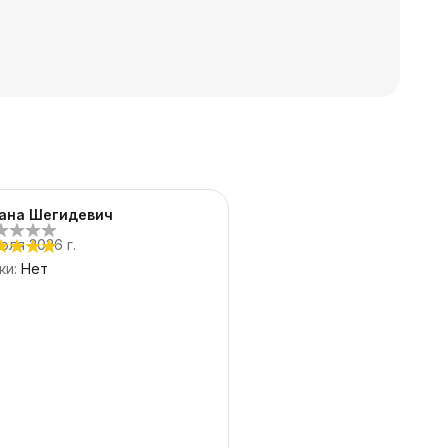
д
ана Шегидевич
юля 2026 г.
ки
:
Нет