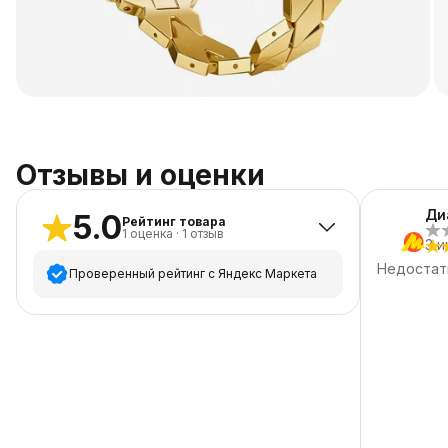
Отзывы и оценки
Ди
5.0
Рейтинг товара
1
оценка
·
1
отзыв
3 и
Недостат
Проверенный рейтинг с Яндекс Маркета
5
звёзд
1
4
звезды
0
3
звезды
0
2
звезды
0
1
звезда
0