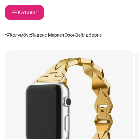
Каталог
Колумбус
Яндекс Маркет
Озон
Вайлдбериз