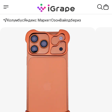
Колумбус
Яндекс Маркет
Озон
Вайлдбериз