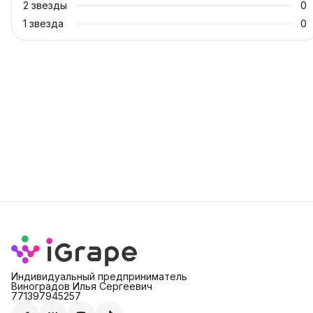
2
звезды
0
1
звезда
0
Индивидуальный предприниматель
Виноградов Илья Сергеевич
771397945257