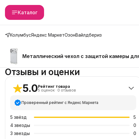
Каталог
Колумбус
Яндекс Маркет
Озон
Вайлдбериз
Металлический чехол с защитой камеры для 
Отзывы и оценки
5.0
Рейтинг товара
5
оценок
·
0
отзывов
Проверенный рейтинг с Яндекс Маркета
5
звёзд
5
4
звезды
0
3
звезды
0