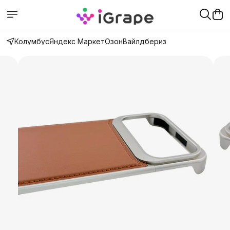
Колумбус
Яндекс Маркет
Озон
Вайлдбериз