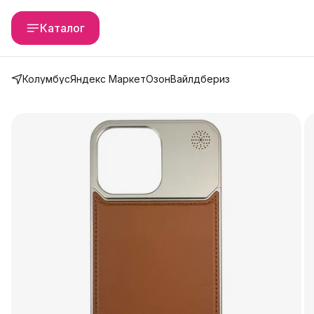
Каталог
Колумбус
Яндекс Маркет
Озон
Вайлдбериз