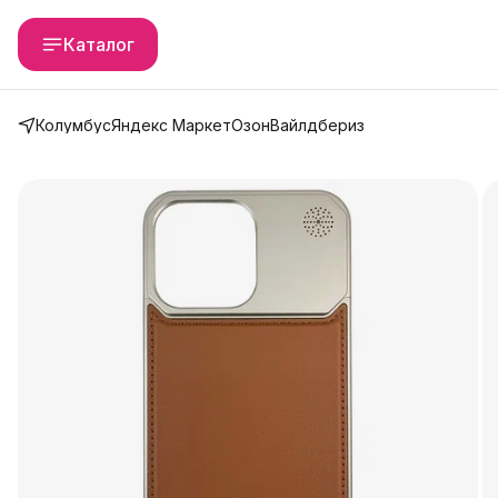
Каталог
Колумбус
Яндекс Маркет
Озон
Вайлдбериз