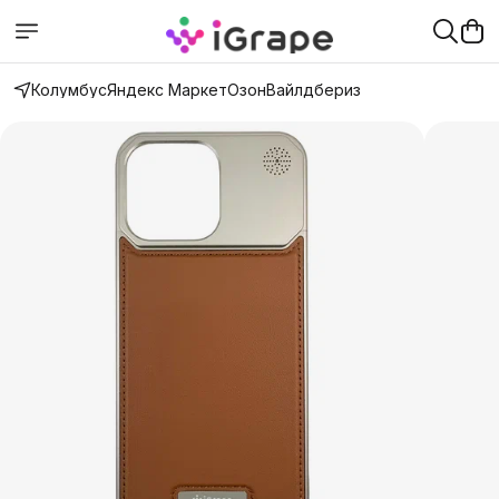
Колумбус
Яндекс Маркет
Озон
Вайлдбериз