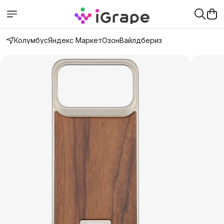
Колумбус
Яндекс Маркет
Озон
Вайлдбериз