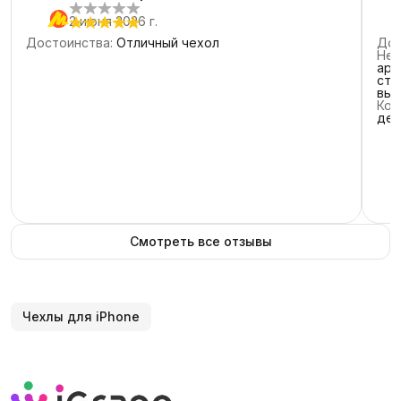
2 июня 2026 г.
Достоинства
:
Отличный чехол
Дос
Нед
аро
сто
выт
Ком
дер
Смотреть все отзывы
Чехлы для iPhone