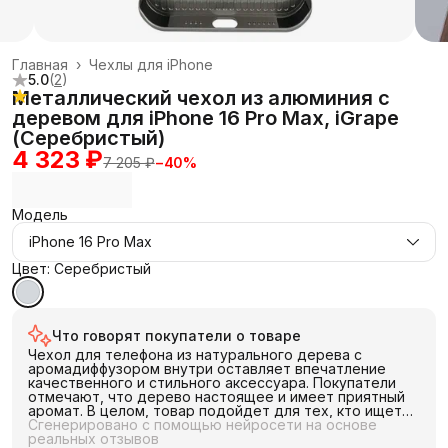
Главная
›
Чехлы для iPhone
5.0
(
2
)
Металлический чехол из алюминия с
деревом для iPhone 16 Pro Max, iGrape
(Серебристый)
4 323 ₽
7 205 ₽
−
40
%
Модель
iPhone 16 Pro Max
Цвет: Серебристый
Что говорят покупатели о товаре
Чехол для телефона из натурального дерева с
аромадиффузором внутри оставляет впечатление
качественного и стильного аксессуара. Покупатели
отмечают, что дерево настоящее и имеет приятный
аромат. В целом, товар подойдет для тех, кто ищет
оригинальный и натуральный аксессуар для своего
Сгенерировано с помощью нейросети на основе
телефона.
реальных отзывов