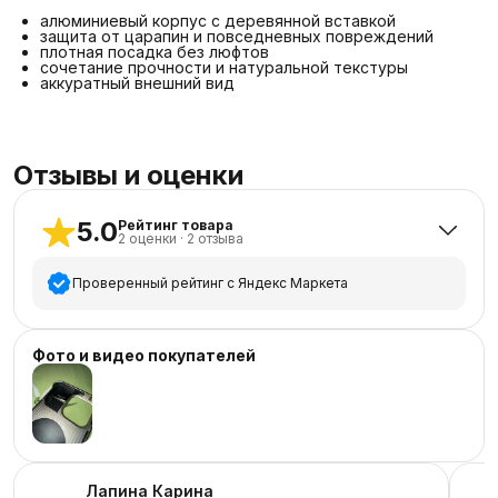
алюминиевый корпус с деревянной вставкой
защита от царапин и повседневных повреждений
плотная посадка без люфтов
сочетание прочности и натуральной текстуры
аккуратный внешний вид
Отзывы и оценки
5.0
Рейтинг товара
2
оценки
·
2
отзыва
Проверенный рейтинг с Яндекс Маркета
5
звёзд
2
Фото и видео покупателей
4
звезды
0
3
звезды
0
2
звезды
0
1
звезда
0
Лапина Карина