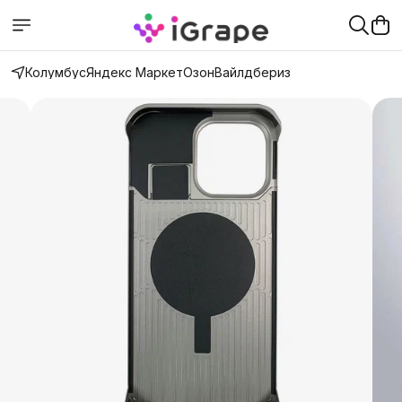
Колумбус
Яндекс Маркет
Озон
Вайлдбериз