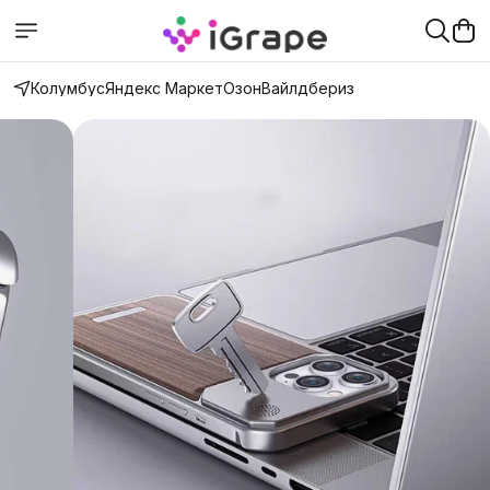
Колумбус
Яндекс Маркет
Озон
Вайлдбериз