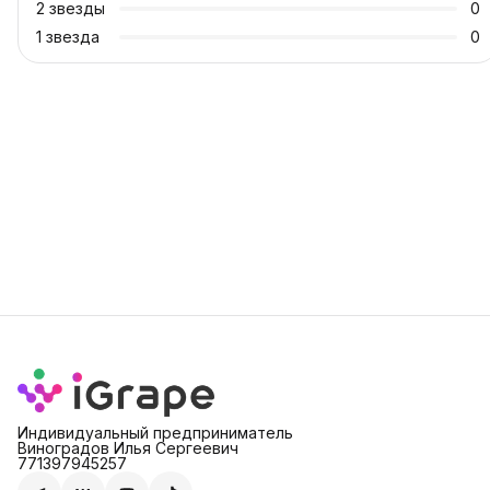
2
звезды
0
1
звезда
0
Индивидуальный предприниматель
Виноградов Илья Сергеевич
771397945257