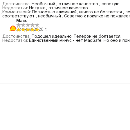
Достоинства
:
Необычный , отличное качество , советую
Недостатки
:
Нету их , отличное качество .
Комментарий
:
Полностью алюминий, ничего не болтается , л
соответствуют , необычный . Советую к покупке не пожалеет
Макс
22 июня 2026 г.
Достоинства
:
Подошел идеально. Телефон не болтается.
Недостатки
:
Единственный минус - нет MagSafe. Но оно и пон