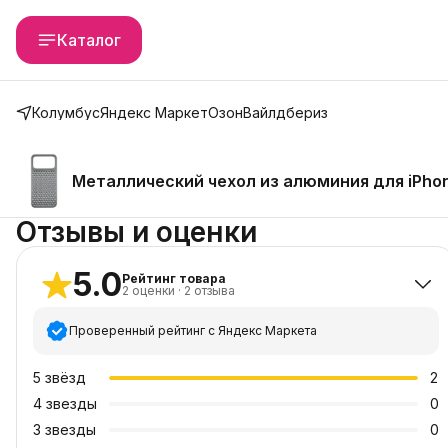
Каталог
Колумбус
Яндекс Маркет
Озон
Вайлдбериз
Металлический чехол из алюминия для iPhone
Отзывы и оценки
5.0
Рейтинг товара
2
оценки
·
2
отзыва
Проверенный рейтинг с Яндекс Маркета
5
звёзд
2
4
звезды
0
3
звезды
0