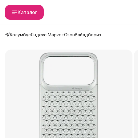
Каталог
Колумбус
Яндекс Маркет
Озон
Вайлдбериз