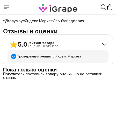
Колумбус
Яндекс Маркет
Озон
Вайлдбериз
Отзывы и оценки
5.0
Рейтинг товара
1
оценка
·
0
отзывов
Проверенный рейтинг с Яндекс Маркета
5
звёзд
1
Пока только оценки
Покупатели поставили товару оценки, но не оставили
4
звезды
0
отзывы
3
звезды
0
2
звезды
0
1
звезда
0