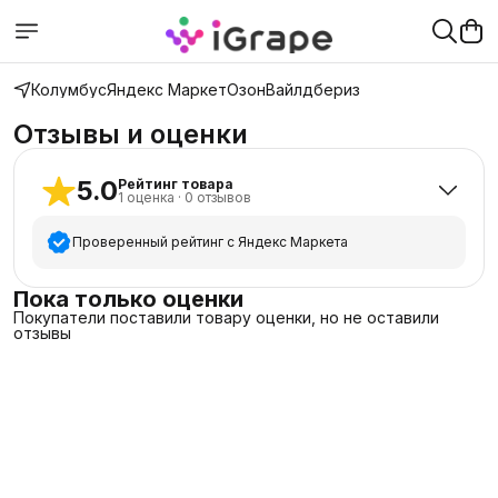
Колумбус
Яндекс Маркет
Озон
Вайлдбериз
Отзывы и оценки
5.0
Рейтинг товара
1
оценка
·
0
отзывов
Проверенный рейтинг с Яндекс Маркета
5
звёзд
1
Пока только оценки
Покупатели поставили товару оценки, но не оставили
4
звезды
0
отзывы
3
звезды
0
2
звезды
0
1
звезда
0