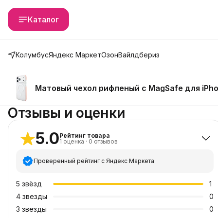
Каталог
Колумбус
Яндекс Маркет
Озон
Вайлдбериз
Матовый чехол рифленый с MagSafe для iPhon
Отзывы и оценки
5.0
Рейтинг товара
1
оценка
·
0
отзывов
Проверенный рейтинг с Яндекс Маркета
5
звёзд
1
4
звезды
0
3
звезды
0