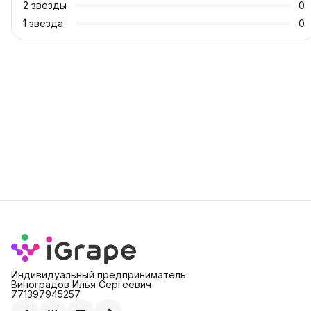
2
звезды
0
1
звезда
0
Индивидуальный предприниматель
Виноградов Илья Сергеевич
771397945257