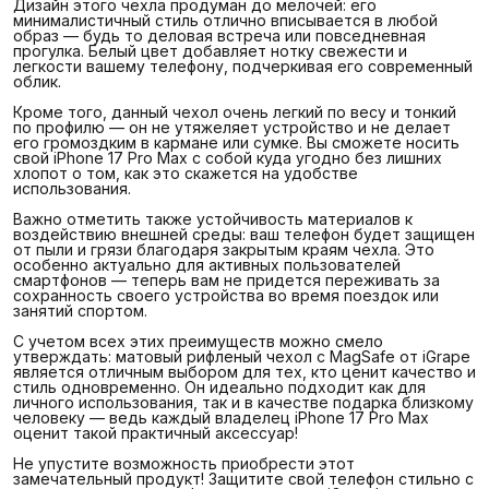
Дизайн этого чехла продуман до мелочей: его
минималистичный стиль отлично вписывается в любой
образ — будь то деловая встреча или повседневная
прогулка. Белый цвет добавляет нотку свежести и
легкости вашему телефону, подчеркивая его современный
облик.
Кроме того, данный чехол очень легкий по весу и тонкий
по профилю — он не утяжеляет устройство и не делает
его громоздким в кармане или сумке. Вы сможете носить
свой iPhone 17 Pro Max с собой куда угодно без лишних
хлопот о том, как это скажется на удобстве
использования.
Важно отметить также устойчивость материалов к
воздействию внешней среды: ваш телефон будет защищен
от пыли и грязи благодаря закрытым краям чехла. Это
особенно актуально для активных пользователей
смартфонов — теперь вам не придется переживать за
сохранность своего устройства во время поездок или
занятий спортом.
С учетом всех этих преимуществ можно смело
утверждать: матовый рифленый чехол с MagSafe от iGrape
является отличным выбором для тех, кто ценит качество и
стиль одновременно. Он идеально подходит как для
личного использования, так и в качестве подарка близкому
человеку — ведь каждый владелец iPhone 17 Pro Max
оценит такой практичный аксессуар!
Не упустите возможность приобрести этот
замечательный продукт! Защитите свой телефон стильно с