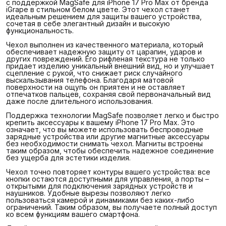
с поддержкой MagSafe для iPhone 17 Pro Max от бренда
iGrape в стильном белом цвете. Этот чехол станет
идеальным решением для защиты вашего устройства,
сочетая в себе элегантный дизайн и высокую
функциональность.
Чехол выполнен из качественного материала, который
обеспечивает надежную защиту от царапин, ударов и
других повреждений. Его рифленая текстура не только
придает изделию уникальный внешний вид, но и улучшает
сцепление с рукой, что снижает риск случайного
выскальзывания телефона. Благодаря матовой
поверхности на ощупь он приятен и не оставляет
отпечатков пальцев, сохраняя свой первоначальный вид
даже после длительного использования.
Поддержка технологии MagSafe позволяет легко и быстро
крепить аксессуары к вашему iPhone 17 Pro Max. Это
означает, что вы можете использовать беспроводные
зарядные устройства или другие магнитные аксессуары
без необходимости снимать чехол. Магниты встроены
таким образом, чтобы обеспечить надежное соединение
без ущерба для эстетики изделия.
Чехол точно повторяет контуры вашего устройства: все
кнопки остаются доступными для управления, а порты –
открытыми для подключения зарядных устройств и
наушников. Удобные вырезы позволяют легко
пользоваться камерой и динамиками без каких-либо
ограничений. Таким образом, вы получаете полный доступ
ко всем функциям вашего смартфона.