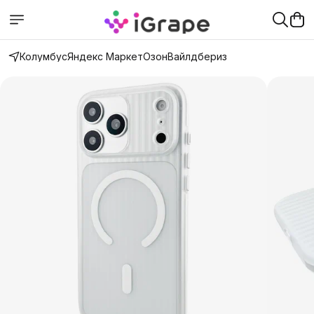
Колумбус
Яндекс Маркет
Озон
Вайлдбериз