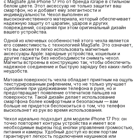
с MagSafe для iPhone 17 Pro от бренда iGrape в стильном
белом цвете. Этот аксессуар не только защитит ваш
смартфон, но и добавит ему элегантности и
индивидуальности. Чехол выполнен из
высококачественного материала, который обеспечивает
надежную защиту от царапин, ударов и других
повреждений, сохраняя при этом оригинальный дизайн
вашего устройства.
Одной из ключевых особенностей этого чехла является
его совместимость с технологией MagSafe. Это означает,
что вы сможете легко использовать магнитные
аксессуары Apple: зарядные устройства, кошельки и
другие гаджеты без необходимости снимать чехол.
Магниты встроены в конструкцию так, чтобы обеспечить
надежное соединение и быструю зарядку без каких-либо
неудобств.
Матовая поверхность чехла обладает приятным на ощупь
текстурированным рифлением, что не только улучшает
сцепление при удерживании телефона в руке, но и
предотвращает появление отпечатков пальцев на
поверхности. Такой дизайн делает использование
смартфона более комфортным и безопасным — вам
больше не придется беспокоиться о том, что телефон
выскользнет из рук во время использования.
Чехол идеально подходит для модели iPhone 17 Pro: он
точно повторяет контуры устройства и имеет все
необходимые вырезы под кнопки управления громкостью,
питания и камеры. Удобный доступ ко всем портам
гарантирует легкость подключения наушников или