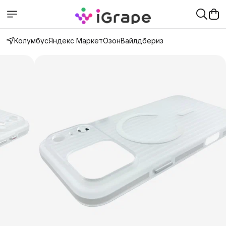
Колумбус
Яндекс Маркет
Озон
Вайлдбериз