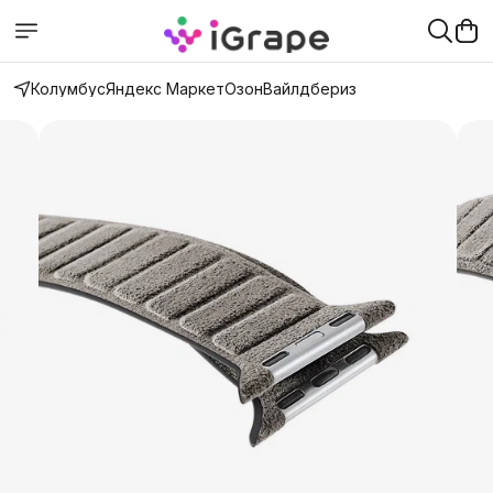
Колумбус
Яндекс Маркет
Озон
Вайлдбериз