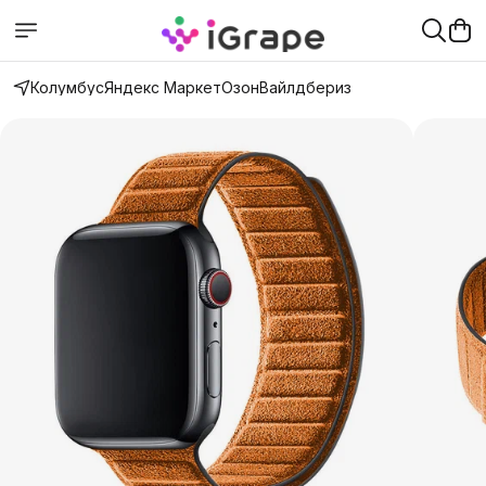
Колумбус
Яндекс Маркет
Озон
Вайлдбериз