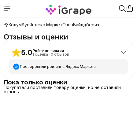
Колумбус
Яндекс Маркет
Озон
Вайлдбериз
Отзывы и оценки
5.0
Рейтинг товара
1
оценка
·
0
отзывов
Проверенный рейтинг с Яндекс Маркета
5
звёзд
1
Пока только оценки
Покупатели поставили товару оценки, но не оставили
4
звезды
0
отзывы
3
звезды
0
2
звезды
0
1
звезда
0