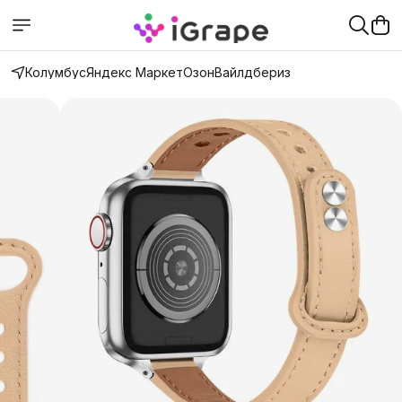
Колумбус
Яндекс Маркет
Озон
Вайлдбериз