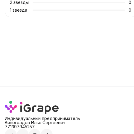
2
звезды
0
1
звезда
0
Индивидуальный предприниматель
Виноградов Илья Сергеевич
771397945257