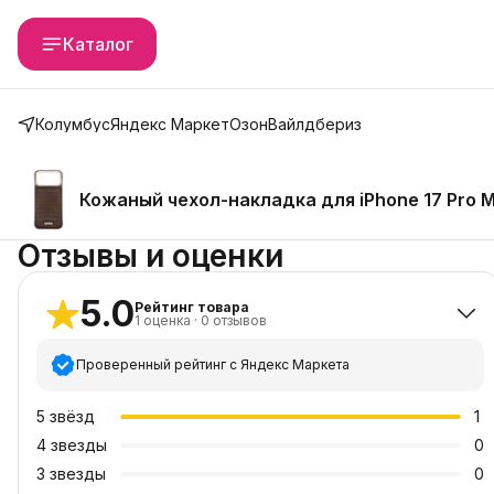
Каталог
Колумбус
Яндекс Маркет
Озон
Вайлдбериз
Кожаный чехол-накладка для iPhone 17 Pro M
Отзывы и оценки
5.0
Рейтинг товара
1
оценка
·
0
отзывов
Проверенный рейтинг с Яндекс Маркета
5
звёзд
1
4
звезды
0
3
звезды
0