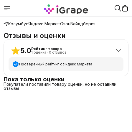
Колумбус
Яндекс Маркет
Озон
Вайлдбериз
Отзывы и оценки
5.0
Рейтинг товара
1
оценка
·
0
отзывов
Проверенный рейтинг с Яндекс Маркета
5
звёзд
1
Пока только оценки
Покупатели поставили товару оценки, но не оставили
4
звезды
0
отзывы
3
звезды
0
2
звезды
0
1
звезда
0