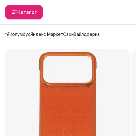
Каталог
Колумбус
Яндекс Маркет
Озон
Вайлдбериз