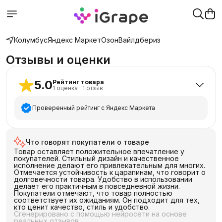
Колумбус
Яндекс Маркет
Озон
Вайлдбериз
Отзывы и оценки
5.0
Рейтинг товара
1
оценка
·
1
отзыв
Проверенный рейтинг с Яндекс Маркета
5
звёзд
1
Что говорят покупатели о товаре
4
звезды
0
Товар оставляет положительное впечатление у
3
звезды
0
покупателей. Стильный дизайн и качественное
исполнение делают его привлекательным для многих.
2
звезды
0
Отмечается устойчивость к царапинам, что говорит о
долговечности товара. Удобство в использовании
1
звезда
0
делает его практичным в повседневной жизни.
Покупатели отмечают, что товар полностью
соответствует их ожиданиям. Он подходит для тех,
кто ценит качество, стиль и удобство.
Сгенерировано с помощью нейросети на основе
реальных отзывов