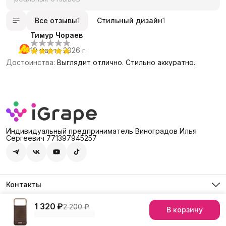
Все отзывы
1
Стильный дизайн
1
Тимур Чораев
19 марта 2026 г.
Достоинства
:
Выглядит отлично. Стильно аккуратно.
Индивидуальный предприниматель Виноградов Илья
Сергеевич 771397945257
Контакты
Адрес
Россия, 127474, Москва, г. Москва, ул. Дмитровское шоссе,
1 320 ₽
2 200 ₽
В корзину
© iGrape Group 2026
Оплата
Доставка
Правила возврата
Рекви
д. 60А
Телефон
8 (903) 290-03-88