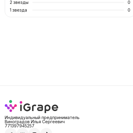
2
звезды
0
1
звезда
0
Индивидуальный предприниматель
Виноградов Илья Сергеевич
771397945257