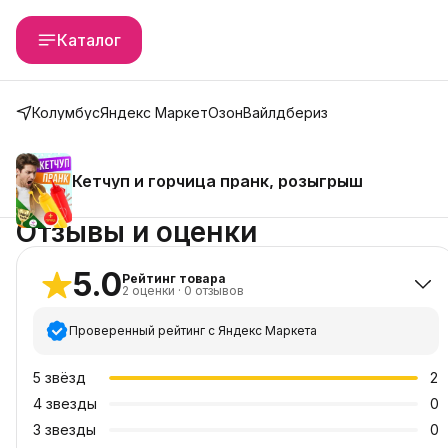
Каталог
Колумбус
Яндекс Маркет
Озон
Вайлдбериз
Кетчуп и горчица пранк, розыгрыш
Отзывы и оценки
5.0
Рейтинг товара
2
оценки
·
0
отзывов
Проверенный рейтинг с Яндекс Маркета
5
звёзд
2
4
звезды
0
3
звезды
0