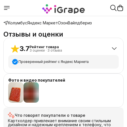
Колумбус
Яндекс Маркет
Озон
Вайлдбериз
Отзывы и оценки
3.7
Рейтинг товара
3
оценки
·
3
отзыва
Проверенный рейтинг с Яндекс Маркета
5
звёзд
2
Фото и видео покупателей
4
звезды
0
3
звезды
0
2
звезды
0
+
1
1
звезда
1
Что говорят покупатели о товаре
Картхолдер привлекает внимание своим стильным
дизайном и надежным креплением к телефону, что