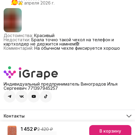
22 апреля 2026 г.
Достоинства
:
Красивый
Недостатки
:
Брала точно такой чехол на телефон и
картхолдер не держится намнем🙈
Комментарий
:
На обычном чехле фиксируется хорошо
Индивидуальный предприниматель Виноградов Илья
Сергеевич 771397945257
Контакты
Адрес
Россия, 127474, Москва, г. Москва, ул. Дмитровское шоссе,
1 452 ₽
2 420 ₽
В корзину
© iGrape Group 2026
Оплата
Доставка
Правила возврата
Рекви
д. 60А