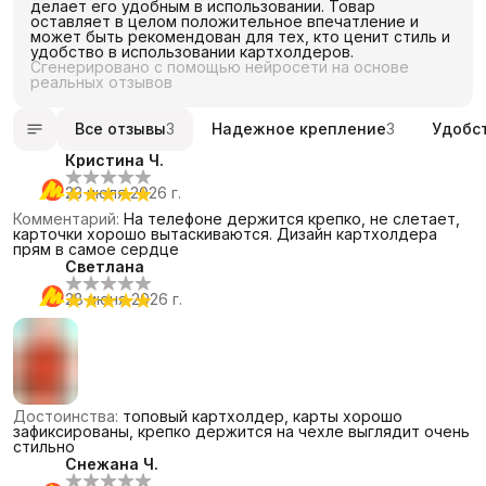
делает его удобным в использовании. Товар
оставляет в целом положительное впечатление и
может быть рекомендован для тех, кто ценит стиль и
удобство в использовании картхолдеров.
Сгенерировано с помощью нейросети на основе
реальных отзывов
Все отзывы
3
Надежное крепление
3
Удобс
Кристина Ч.
23 июля 2026 г.
Комментарий
:
На телефоне держится крепко, не слетает,
карточки хорошо вытаскиваются. Дизайн картхолдера
прям в самое сердце
Светлана
28 июня 2026 г.
Достоинства
:
топовый картхолдер, карты хорошо
зафиксированы, крепко держится на чехле выглядит очень
стильно
Снежана Ч.