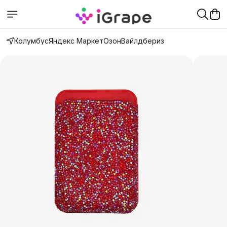
Колумбус
Яндекс Маркет
Озон
Вайлдбериз