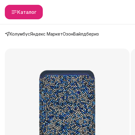
Каталог
Колумбус
Яндекс Маркет
Озон
Вайлдбериз