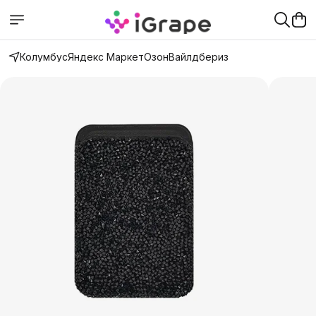
Колумбус
Яндекс Маркет
Озон
Вайлдбериз